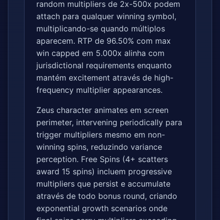
random multipliers de 2x-500x podem
attach para qualquer winning symbol,
multiplicando-se quando múltiplos
aparecem. RTP de 96.50% com max
win capped em 5.000x alinha com
jurisdictional requirements enquanto
mantém excitement através de high-
frequency multiplier appearances.
Zeus character animates em screen
perimeter, intervening periodically para
trigger multipliers mesmo em non-
winning spins, reduzindo variance
perception. Free Spins (4+ scatters
award 15 spins) incluem progressive
multipliers que persist e accumulate
através de todo bonus round, criando
exponential growth scenarios onde