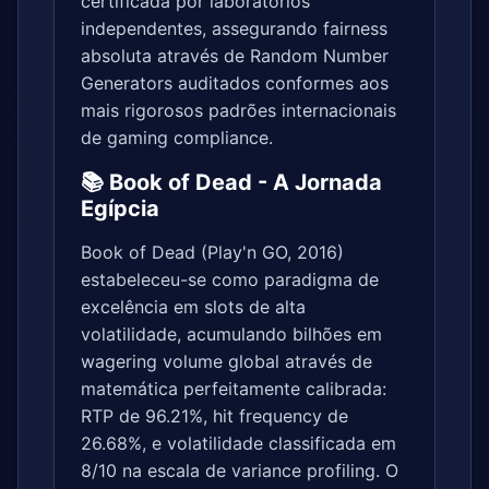
certificada por laboratórios
independentes, assegurando fairness
absoluta através de Random Number
Generators auditados conformes aos
mais rigorosos padrões internacionais
de gaming compliance.
📚 Book of Dead - A Jornada
Egípcia
Book of Dead (Play'n GO, 2016)
estabeleceu-se como paradigma de
excelência em slots de alta
volatilidade, acumulando bilhões em
wagering volume global através de
matemática perfeitamente calibrada:
RTP de 96.21%, hit frequency de
26.68%, e volatilidade classificada em
8/10 na escala de variance profiling. O