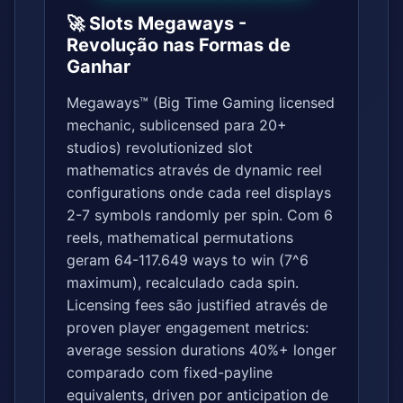
🚀 Slots Megaways -
Revolução nas Formas de
Ganhar
Megaways™ (Big Time Gaming licensed
mechanic, sublicensed para 20+
studios) revolutionized slot
mathematics através de dynamic reel
configurations onde cada reel displays
2-7 symbols randomly per spin. Com 6
reels, mathematical permutations
geram 64-117.649 ways to win (7^6
maximum), recalculado cada spin.
Licensing fees são justified através de
proven player engagement metrics:
average session durations 40%+ longer
comparado com fixed-payline
equivalents, driven por anticipation de