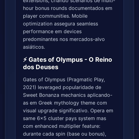
extensions, criando scenarios de multi-
hour bonus rounds documentados em
player communities. Mobile
optimization assegura seamless
performance em devices
predominantes nos mercados-alvo
asiáticos.
⚡ Gates of Olympus - O Reino
dos Deuses
Gates of Olympus (Pragmatic Play,
2021) leveraged popularidade de
Sweet Bonanza mechanics aplicando-
as em Greek mythology theme com
visual upgrade significativo. Opera em
same 6×5 cluster pays system mas
com enhanced multiplier feature:
durante cada spin (base ou bonus),