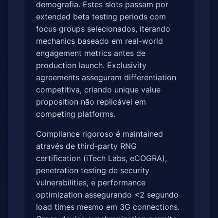
demografia. Estes slots passam por
extended beta testing periods com
focus groups selecionados, iterando
mechanics baseado em real-world
engagement metrics antes de
production launch. Exclusivity
agreements asseguram differentiation
competitiva, criando unique value
proposition não replicável em
competing platforms.
Compliance rigoroso é maintained
através de third-party RNG
certification (iTech Labs, eCOGRA),
penetration testing de security
vulnerabilities, e performance
optimization assegurando <2 segundo
load times mesmo em 3G connections.