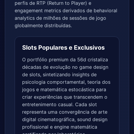
perfis de RTP (Return to Player) e
engagement metrics derivados de behavioral
analytics de milhões de sessões de jogo
globalmente distribuídas.
Slots Populares e Exclusivos
O portfólio premium da 56d cristaliza
décadas de evolução no game design
de slots, sintetizando insights de
psicologia comportamental, teoria dos
jogos e matemática estocástica para
criar experiências que transcendem o
entretenimento casual. Cada slot
representa uma convergência de arte
digital cinematográfica, sound design
profissional e engine matemática