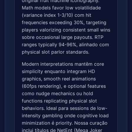
original fruit machine iconography.
Math models favor low volatilidade
(variance index 1-3/10) com hit
frequencies exceeding 30%, targeting
players valorizing consistent small wins
sobre occasional large payouts. RTP
ranges typically 94-96%, alinhado com
physical slot parlor standards.
Modern interpretations mantêm core
simplicity enquanto integram HD
graphics, smooth reel animations
(60fps rendering), e optional features
como nudge mechanics ou hold
functions replicating physical slot
behaviors. Ideal para sessions de low-
intensity gambling onde cognitive load
minimization é priority. Nossa curação
inclui títulos de NetEnt (Mega Joker