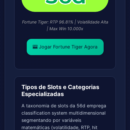
Fortune Tiger: RTP 96.81% | Volatilidade Alta
| Max Win 10.000x
🎰 Jogar Fortune Tiger Agora
Tipos de Slots e Categorias
Especializadas
A taxonomia de slots da 56d emprega
classification system multidimensional
segmentando por variáveis
matemáticas (volatilidade, RTP, hit