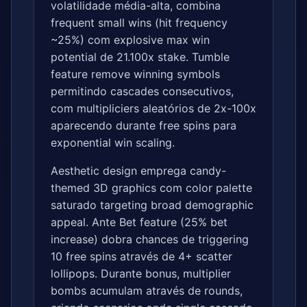
volatilidade média-alta, combina
frequent small wins (hit frequency
~25%) com explosive max win
potential de 21.100x stake. Tumble
feature remove winning symbols
permitindo cascades consecutivos,
com multipliciers aleatórios de 2x-100x
aparecendo durante free spins para
exponential win scaling.
Aesthetic design emprega candy-
themed 3D graphics com color palette
saturado targeting broad demographic
appeal. Ante Bet feature (25% bet
increase) dobra chances de triggering
10 free spins através de 4+ scatter
lollipops. Durante bonus, multiplier
bombs acumulam através de rounds,