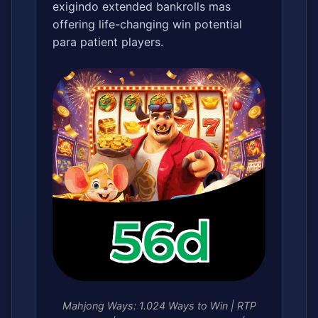
exigindo extended bankrolls mas
offering life-changing win potential
para patient players.
Mahjong Ways: 1.024 Ways to Win | RTP